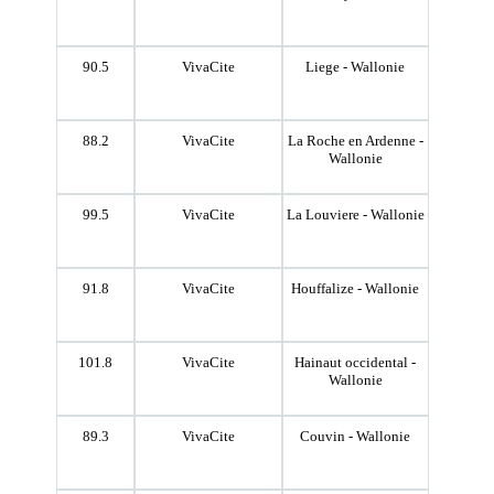
90.5
VivaCite
Liege - Wallonie
88.2
VivaCite
La Roche en Ardenne -
Wallonie
99.5
VivaCite
La Louviere - Wallonie
91.8
VivaCite
Houffalize - Wallonie
101.8
VivaCite
Hainaut occidental -
Wallonie
89.3
VivaCite
Couvin - Wallonie