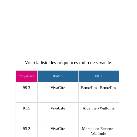
Voici la liste des fréquences radio de vivacite.
frequence
Radio
Ville
99.3
VivaCite
Bruxelles - Bruxelles
91.5
VivaCite
Ardenne - Wallonie
95.2
VivaCite
Marche en Famene -
Wallonie