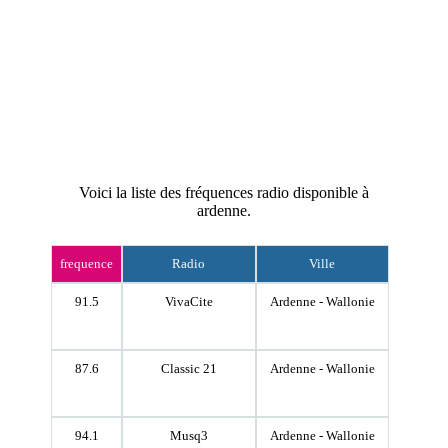
Voici la liste des fréquences radio disponible à
ardenne.
frequence
Radio
Ville
91.5
VivaCite
Ardenne - Wallonie
87.6
Classic 21
Ardenne - Wallonie
94.1
Musq3
Ardenne - Wallonie