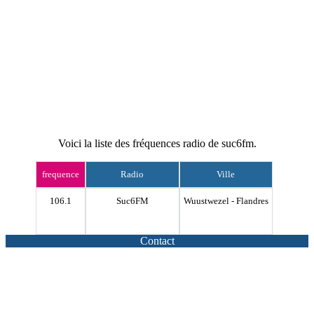
Voici la liste des fréquences radio de suc6fm.
frequence
Radio
Ville
106.1
Suc6FM
Wuustwezel - Flandres
Contact