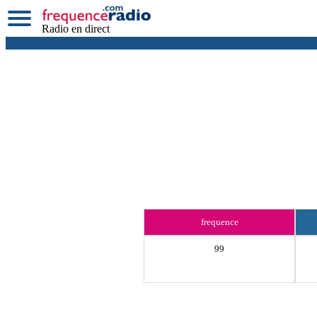
Radio en direct
frequence
99