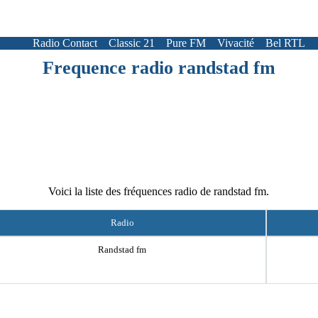
Radio Contact
Classic 21
Pure FM
Vivacité
Bel RTL
Frequence radio randstad fm
Voici la liste des fréquences radio de randstad fm.
Radio
Randstad fm