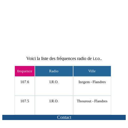
Voici la liste des fréquences radio de i.r.o..
frequence
Radio
Ville
107.6
I.R.O.
Izegem - Flandres
107.5
I.R.O.
Thourout - Flandres
Contact