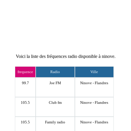
Voici la liste des fréquences radio disponible à ninove.
frequence
Radio
Ville
99.7
Joe FM
Ninove - Flandres
105.5
Club fm
Ninove - Flandres
105.5
Family radio
Ninove - Flandres