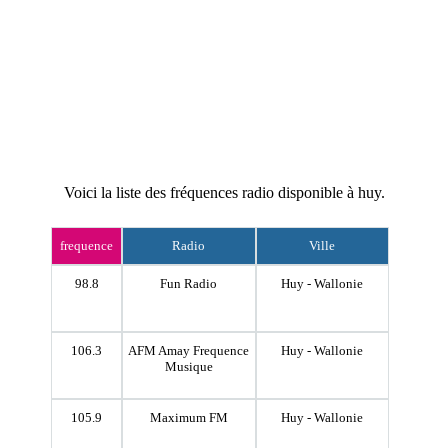
Voici la liste des fréquences radio disponible à huy.
frequence
Radio
Ville
98.8
Fun Radio
Huy - Wallonie
106.3
AFM Amay Frequence
Huy - Wallonie
Musique
105.9
Maximum FM
Huy - Wallonie