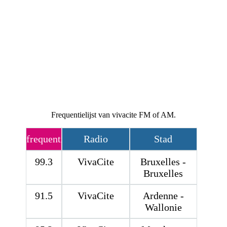
Frequentielijst van vivacite FM of AM.
frequentie
Radio
Stad
99.3
VivaCite
Bruxelles -
Bruxelles
91.5
VivaCite
Ardenne -
Wallonie