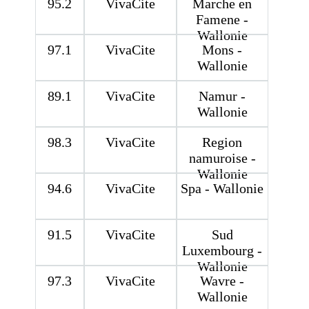
95.2
VivaCite
Marche en
Famene -
Wallonie
97.1
VivaCite
Mons -
Wallonie
89.1
VivaCite
Namur -
Wallonie
98.3
VivaCite
Region
namuroise -
Wallonie
94.6
VivaCite
Spa - Wallonie
91.5
VivaCite
Sud
Luxembourg -
Wallonie
97.3
VivaCite
Wavre -
Wallonie