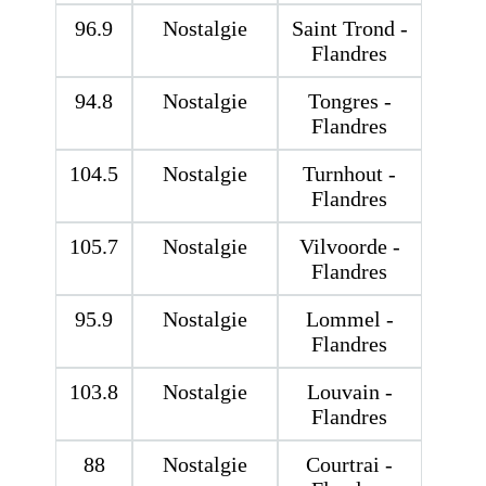
96.9
Nostalgie
Saint Trond -
Flandres
94.8
Nostalgie
Tongres -
Flandres
104.5
Nostalgie
Turnhout -
Flandres
105.7
Nostalgie
Vilvoorde -
Flandres
95.9
Nostalgie
Lommel -
Flandres
103.8
Nostalgie
Louvain -
Flandres
88
Nostalgie
Courtrai -