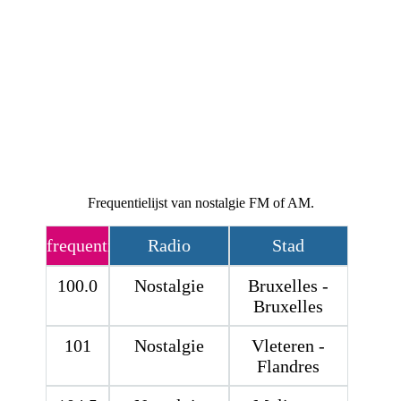
Frequentielijst van nostalgie FM of AM.
frequentie
Radio
Stad
100.0
Nostalgie
Bruxelles -
Bruxelles
101
Nostalgie
Vleteren -
Flandres