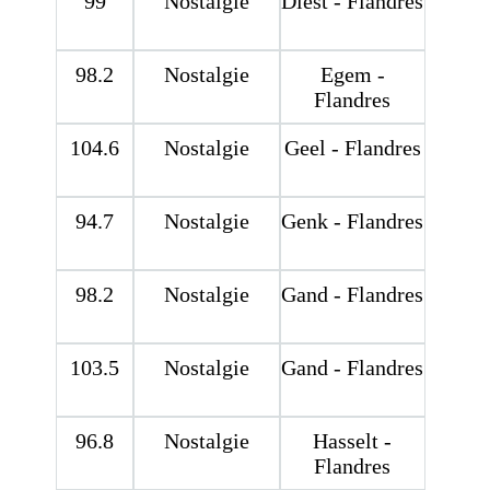
99
Nostalgie
Diest - Flandres
98.2
Nostalgie
Egem -
Flandres
104.6
Nostalgie
Geel - Flandres
94.7
Nostalgie
Genk - Flandres
98.2
Nostalgie
Gand - Flandres
103.5
Nostalgie
Gand - Flandres
96.8
Nostalgie
Hasselt -
Flandres