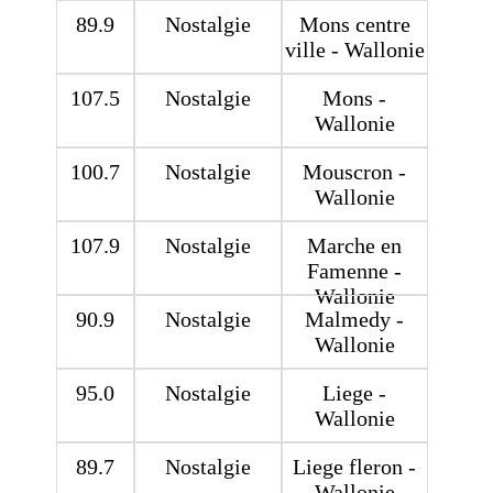
89.9
Nostalgie
Mons centre
ville - Wallonie
107.5
Nostalgie
Mons -
Wallonie
100.7
Nostalgie
Mouscron -
Wallonie
107.9
Nostalgie
Marche en
Famenne -
Wallonie
90.9
Nostalgie
Malmedy -
Wallonie
95.0
Nostalgie
Liege -
Wallonie
89.7
Nostalgie
Liege fleron -
Wallonie