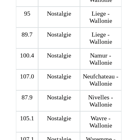
95
Nostalgie
Liege -
Wallonie
89.7
Nostalgie
Liege -
Wallonie
100.4
Nostalgie
Namur -
Wallonie
107.0
Nostalgie
Neufchateau -
Wallonie
87.9
Nostalgie
Nivelles -
Wallonie
105.1
Nostalgie
Wavre -
Wallonie
107.1
Nostalgie
Waremme -