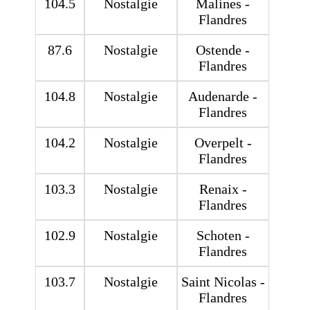
104.5
Nostalgie
Malines -
Flandres
87.6
Nostalgie
Ostende -
Flandres
104.8
Nostalgie
Audenarde -
Flandres
104.2
Nostalgie
Overpelt -
Flandres
103.3
Nostalgie
Renaix -
Flandres
102.9
Nostalgie
Schoten -
Flandres
103.7
Nostalgie
Saint Nicolas -
Flandres