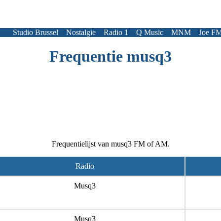
Studio Brussel
Nostalgie
Radio 1
Q Music
MNM
Joe F
Frequentie musq3
Frequentielijst van musq3 FM of AM.
Radio
Musq3
Musq3