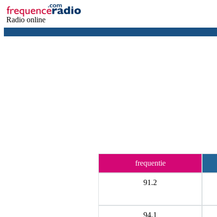
Radio online
frequentie
91.2
94.1